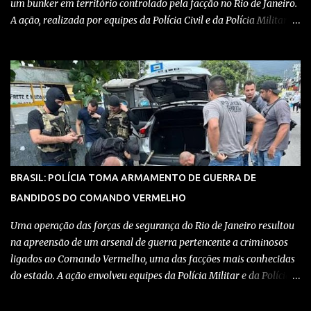
um bunker em território controlado pela facção no Rio de Janeiro.
A ação, realizada por equipes da Polícia Civil e da Polícia Militar,
teve como objetivo desmantelar uma base utilizada para
armazenar armas, drogas e equipamentos de comunicação, além
de coordenar atividades criminosas na região. Confira detalhes no
vídeo: Clique aqui para ter acesso ao livro O Brasil e a pandemia de
absurdos, escrito por juristas, economistas, jornalistas e
profissionais da saúde conservadores sobre os absurdos
praticados durante a pandemia de Covid-19, como tiranias,
campanhas anticientíficas, atos de corrupção,
inconstitucionalidades por notáveis autoridades, fraudes e muito
BRASIL: POLÍCIA TOMA ARMAMENTO DE GUERRA DE
mais. Aviso: nós do blog Pensando Direita estamos sendo
BANDIDOS DO COMANDO VERMELHO
perseguidos por políticos e seus assessores nos grupos de
WhatsApp! Garanta acesso ao nosso conteúdo clicando aqui , para
Uma operação das forças de segurança do Rio de Janeiro resultou
entrar no grupo do Whats...
na apreensão de um arsenal de guerra pertencente a criminosos
ligados ao Comando Vermelho, uma das facções mais conhecidas
do estado. A ação envolveu equipes da Polícia Militar e da Polícia
Civil, que trabalharam de forma integrada para localizar
depósitos de armas, munições e equipamentos utilizados em