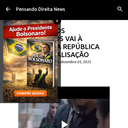
Pular para o conteúdo principal
Pensando Direita News
×
VÍDEO: LÍDER DOS
CAMINHONEIROS VAI À
PRESIDÊNCIA DA REPÚBLICA
ANUNCIAR PARALISAÇÃO
postado por
Diego Cavalheiro
em
dezembro 03, 2025