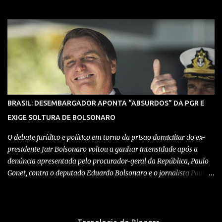
Civil, que trabalharam de forma integrada para localizar
depósitos de armas, munições e equipamentos utilizados em
confrontos com grupos rivais e com as próprias forças de
segurança. Confira detalhes no vídeo: Clique aqui para ter acesso
ao livro O Brasil e a pandemia de absurdos, escrito por juristas,
economistas, jornalistas e profissionais da saúde conservadores
sobre os absurdos praticados durante a pandemia de Covid-19,
como tiranias, campanhas anticientíficas, atos de corrupção,
inconstitucionalidades por notáveis autoridades, fraudes e muito
BRASIL: DESEMBARGADOR APONTA “ABSURDOS” DA PGR E
mais. Aviso: nós do blog Pensando Direita estamos sendo
EXIGE SOLTURA DE BOLSONARO
perseguidos por políticos e seus assessores nos grupos de
WhatsApp! Garanta acesso ao nosso conteúdo clicando aqui , para
O debate jurídico e político em torno da prisão domiciliar do ex-
entrar no ...
presidente Jair Bolsonaro voltou a ganhar intensidade após a
denúncia apresentada pelo procurador-geral da República, Paulo
Gonet, contra o deputado Eduardo Bolsonaro e o jornalista Paulo
Figueiredo. Ambos foram acusados de coação contra o Judiciário
no mesmo inquérito que levou à decretação das medidas
cautelares contra o ex-chefe do Executivo. No entanto, Bolsonaro
não foi incluído nessa denúncia, o que tem gerado