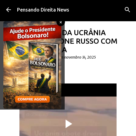
Pular para o conteúdo principal
Pensando Direita News
×
VÍDEO: TROPAS DA UCRÂNIA
DERRUBAM DRONE RUSSO COM
METRALHADORA
postado por
Diego Cavalheiro
em
novembro 14, 2025