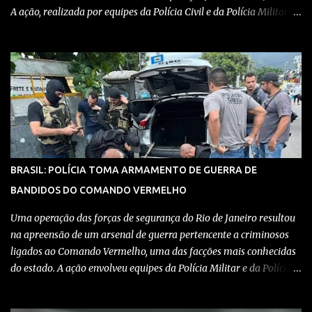
A ação, realizada por equipes da Polícia Civil e da Polícia Militar,
teve como objetivo desmantelar uma base utilizada para
armazenar armas, drogas e equipamentos de comunicação, além
de coordenar atividades criminosas na região. Confira detalhes no
vídeo: Clique aqui para ter acesso ao livro O Brasil e a pandemia de
absurdos, escrito por juristas, economistas, jornalistas e
profissionais da saúde conservadores sobre os absurdos
praticados durante a pandemia de Covid-19, como tiranias,
campanhas anticientíficas, atos de corrupção,
inconstitucionalidades por notáveis autoridades, fraudes e muito
BRASIL: POLÍCIA TOMA ARMAMENTO DE GUERRA DE
mais. Aviso: nós do blog Pensando Direita estamos sendo
BANDIDOS DO COMANDO VERMELHO
perseguidos por políticos e seus assessores nos grupos de
WhatsApp! Garanta acesso ao nosso conteúdo clicando aqui , para
Uma operação das forças de segurança do Rio de Janeiro resultou
entrar no grupo do Whats...
na apreensão de um arsenal de guerra pertencente a criminosos
ligados ao Comando Vermelho, uma das facções mais conhecidas
do estado. A ação envolveu equipes da Polícia Militar e da Polícia
Civil, que trabalharam de forma integrada para localizar
depósitos de armas, munições e equipamentos utilizados em