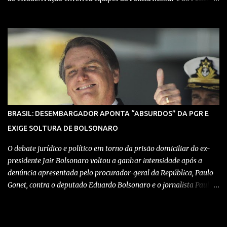
Civil, que trabalharam de forma integrada para localizar
depósitos de armas, munições e equipamentos utilizados em
confrontos com grupos rivais e com as próprias forças de
segurança. Confira detalhes no vídeo: Clique aqui para ter acesso
ao livro O Brasil e a pandemia de absurdos, escrito por juristas,
economistas, jornalistas e profissionais da saúde conservadores
sobre os absurdos praticados durante a pandemia de Covid-19,
como tiranias, campanhas anticientíficas, atos de corrupção,
inconstitucionalidades por notáveis autoridades, fraudes e muito
BRASIL: DESEMBARGADOR APONTA “ABSURDOS” DA PGR E
mais. Aviso: nós do blog Pensando Direita estamos sendo
EXIGE SOLTURA DE BOLSONARO
perseguidos por políticos e seus assessores nos grupos de
WhatsApp! Garanta acesso ao nosso conteúdo clicando aqui , para
O debate jurídico e político em torno da prisão domiciliar do ex-
entrar no ...
presidente Jair Bolsonaro voltou a ganhar intensidade após a
denúncia apresentada pelo procurador-geral da República, Paulo
Gonet, contra o deputado Eduardo Bolsonaro e o jornalista Paulo
Figueiredo. Ambos foram acusados de coação contra o Judiciário
no mesmo inquérito que levou à decretação das medidas
cautelares contra o ex-chefe do Executivo. No entanto, Bolsonaro