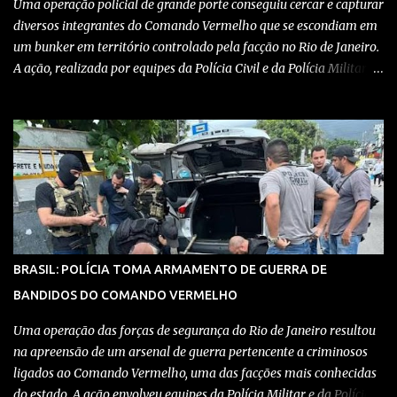
Uma operação policial de grande porte conseguiu cercar e capturar
diversos integrantes do Comando Vermelho que se escondiam em
um bunker em território controlado pela facção no Rio de Janeiro.
A ação, realizada por equipes da Polícia Civil e da Polícia Militar,
teve como objetivo desmantelar uma base utilizada para
armazenar armas, drogas e equipamentos de comunicação, além
de coordenar atividades criminosas na região. Confira detalhes no
vídeo: Clique aqui para ter acesso ao livro O Brasil e a pandemia de
absurdos, escrito por juristas, economistas, jornalistas e
profissionais da saúde conservadores sobre os absurdos
praticados durante a pandemia de Covid-19, como tiranias,
campanhas anticientíficas, atos de corrupção,
inconstitucionalidades por notáveis autoridades, fraudes e muito
BRASIL: POLÍCIA TOMA ARMAMENTO DE GUERRA DE
mais. Aviso: nós do blog Pensando Direita estamos sendo
BANDIDOS DO COMANDO VERMELHO
perseguidos por políticos e seus assessores nos grupos de
WhatsApp! Garanta acesso ao nosso conteúdo clicando aqui , para
Uma operação das forças de segurança do Rio de Janeiro resultou
entrar no grupo do Whats...
na apreensão de um arsenal de guerra pertencente a criminosos
ligados ao Comando Vermelho, uma das facções mais conhecidas
do estado. A ação envolveu equipes da Polícia Militar e da Polícia