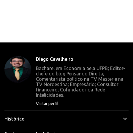
C
o
m
e
n
t
Diego Cavalheiro
á
Bacharel em Economia pela UFPB; Editor-
r
chefe do blog Pensando Direita;
Comentarista político na TV Master e na
i
TV Nordestina; Empresário; Consultor
o
financeiro; Cofundador da Rede
Intelicidades.
s
Visitar perfil
Histórico