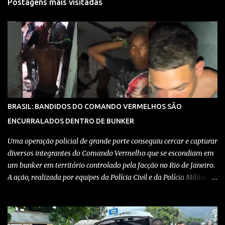
Postagens mais visitadas
BRASIL: BANDIDOS DO COMANDO VERMELHOS SÃO
ENCURRALADOS DENTRO DE BUNKER
Uma operação policial de grande porte conseguiu cercar e capturar
diversos integrantes do Comando Vermelho que se escondiam em
um bunker em território controlado pela facção no Rio de Janeiro.
A ação, realizada por equipes da Polícia Civil e da Polícia Militar,
teve como objetivo desmantelar uma base utilizada para
armazenar armas, drogas e equipamentos de comunicação, além
de coordenar atividades criminosas na região. Confira detalhes no