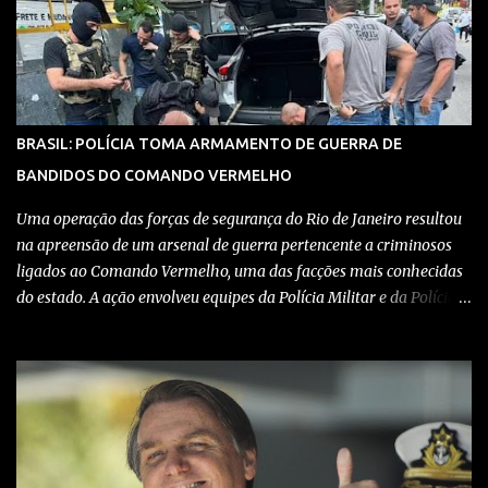
vídeo: Clique aqui para ter acesso ao livro O Brasil e a pandemia de
absurdos, escrito por juristas, economistas, jornalistas e
profissionais da saúde conservadores sobre os absurdos
praticados durante a pandemia de Covid-19, como tiranias,
campanhas anticientíficas, atos de corrupção,
inconstitucionalidades por notáveis autoridades, fraudes e muito
BRASIL: POLÍCIA TOMA ARMAMENTO DE GUERRA DE
mais. Aviso: nós do blog Pensando Direita estamos sendo
BANDIDOS DO COMANDO VERMELHO
perseguidos por políticos e seus assessores nos grupos de
WhatsApp! Garanta acesso ao nosso conteúdo clicando aqui , para
Uma operação das forças de segurança do Rio de Janeiro resultou
entrar no grupo do Whats...
na apreensão de um arsenal de guerra pertencente a criminosos
ligados ao Comando Vermelho, uma das facções mais conhecidas
do estado. A ação envolveu equipes da Polícia Militar e da Polícia
Civil, que trabalharam de forma integrada para localizar
depósitos de armas, munições e equipamentos utilizados em
confrontos com grupos rivais e com as próprias forças de
segurança. Confira detalhes no vídeo: Clique aqui para ter acesso
ao livro O Brasil e a pandemia de absurdos, escrito por juristas,
economistas, jornalistas e profissionais da saúde conservadores
sobre os absurdos praticados durante a pandemia de Covid-19,