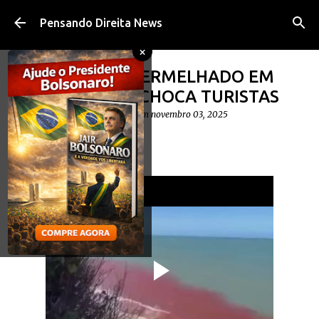
Pular para o conteúdo principal
Pensando Direita News
×
VÍDEO: MAR AVERMELHADO EM
PRAIA DE PIPA CHOCA TURISTAS
postado por
Diego Cavalheiro
em
novembro 03, 2025