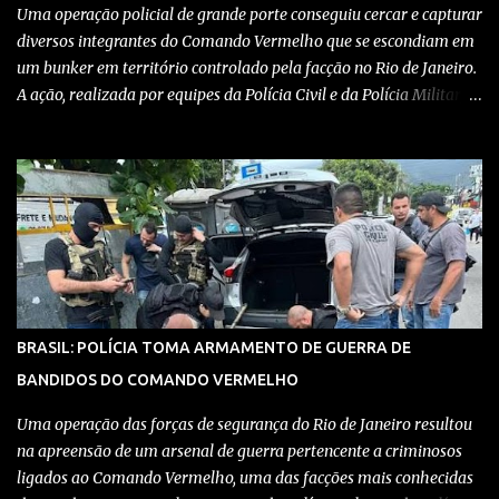
Uma operação policial de grande porte conseguiu cercar e capturar
diversos integrantes do Comando Vermelho que se escondiam em
um bunker em território controlado pela facção no Rio de Janeiro.
A ação, realizada por equipes da Polícia Civil e da Polícia Militar,
teve como objetivo desmantelar uma base utilizada para
armazenar armas, drogas e equipamentos de comunicação, além
de coordenar atividades criminosas na região. Confira detalhes no
vídeo: Clique aqui para ter acesso ao livro O Brasil e a pandemia de
absurdos, escrito por juristas, economistas, jornalistas e
profissionais da saúde conservadores sobre os absurdos
praticados durante a pandemia de Covid-19, como tiranias,
campanhas anticientíficas, atos de corrupção,
inconstitucionalidades por notáveis autoridades, fraudes e muito
BRASIL: POLÍCIA TOMA ARMAMENTO DE GUERRA DE
mais. Aviso: nós do blog Pensando Direita estamos sendo
BANDIDOS DO COMANDO VERMELHO
perseguidos por políticos e seus assessores nos grupos de
WhatsApp! Garanta acesso ao nosso conteúdo clicando aqui , para
Uma operação das forças de segurança do Rio de Janeiro resultou
entrar no grupo do Whats...
na apreensão de um arsenal de guerra pertencente a criminosos
ligados ao Comando Vermelho, uma das facções mais conhecidas