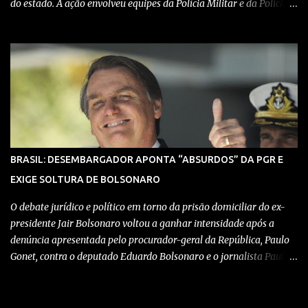
do estado. A ação envolveu equipes da Polícia Militar e da Polícia
Civil, que trabalharam de forma integrada para localizar
depósitos de armas, munições e equipamentos utilizados em
confrontos com grupos rivais e com as próprias forças de
segurança. Confira detalhes no vídeo: Clique aqui para ter acesso
ao livro O Brasil e a pandemia de absurdos, escrito por juristas,
economistas, jornalistas e profissionais da saúde conservadores
sobre os absurdos praticados durante a pandemia de Covid-19,
como tiranias, campanhas anticientíficas, atos de corrupção,
inconstitucionalidades por notáveis autoridades, fraudes e muito
BRASIL: DESEMBARGADOR APONTA “ABSURDOS” DA PGR E
mais. Aviso: nós do blog Pensando Direita estamos sendo
EXIGE SOLTURA DE BOLSONARO
perseguidos por políticos e seus assessores nos grupos de
WhatsApp! Garanta acesso ao nosso conteúdo clicando aqui , para
O debate jurídico e político em torno da prisão domiciliar do ex-
entrar no ...
presidente Jair Bolsonaro voltou a ganhar intensidade após a
denúncia apresentada pelo procurador-geral da República, Paulo
Gonet, contra o deputado Eduardo Bolsonaro e o jornalista Paulo
Figueiredo. Ambos foram acusados de coação contra o Judiciário
no mesmo inquérito que levou à decretação das medidas
cautelares contra o ex-chefe do Executivo. No entanto, Bolsonaro