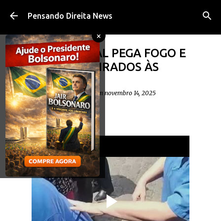
Pular para o conteúdo principal
Pensando Direita News
×
VÍDEO: HOSPITAL PEGA FOGO E
BEBÊS SÃO RETIRADOS ÀS
PRESSAS
postado por
Diego Cavalheiro
em
novembro 14, 2025