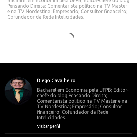
Bacharel em Economia pela UFPB; Editor-chefe do blog
Pensando Direita; Comentarista político na TV Master
e na TV Nordestina; Empresário; Consultor financeiro;
Cofundador da Rede Intelicidades.
C
o
m
e
n
t
Diego Cavalheiro
á
Bacharel em Economia pela UFPB; Editor-
r
chefe do blog Pensando Direita;
Comentarista político na TV Master e na
i
TV Nordestina; Empresário; Consultor
o
financeiro; Cofundador da Rede
Intelicidades.
s
Visitar perfil