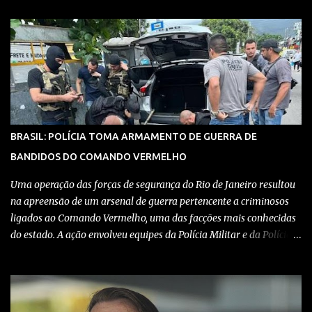
armazenar armas, drogas e equipamentos de comunicação, além
de coordenar atividades criminosas na região. Confira detalhes no
vídeo: Clique aqui para ter acesso ao livro O Brasil e a pandemia de
absurdos, escrito por juristas, economistas, jornalistas e
profissionais da saúde conservadores sobre os absurdos
praticados durante a pandemia de Covid-19, como tiranias,
campanhas anticientíficas, atos de corrupção,
inconstitucionalidades por notáveis autoridades, fraudes e muito
BRASIL: POLÍCIA TOMA ARMAMENTO DE GUERRA DE
mais. Aviso: nós do blog Pensando Direita estamos sendo
BANDIDOS DO COMANDO VERMELHO
perseguidos por políticos e seus assessores nos grupos de
WhatsApp! Garanta acesso ao nosso conteúdo clicando aqui , para
Uma operação das forças de segurança do Rio de Janeiro resultou
entrar no grupo do Whats...
na apreensão de um arsenal de guerra pertencente a criminosos
ligados ao Comando Vermelho, uma das facções mais conhecidas
do estado. A ação envolveu equipes da Polícia Militar e da Polícia
Civil, que trabalharam de forma integrada para localizar
depósitos de armas, munições e equipamentos utilizados em
confrontos com grupos rivais e com as próprias forças de
segurança. Confira detalhes no vídeo: Clique aqui para ter acesso