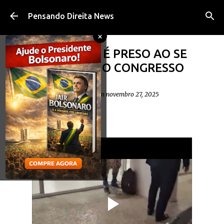
Pular para o conteúdo principal
Pensando Direita News
×
VÍDEO: HOMEM É PRESO AO SE
ACORRENTAR NO CONGRESSO
NACIONAL
postado por
Diego Cavalheiro
em
novembro 27, 2025