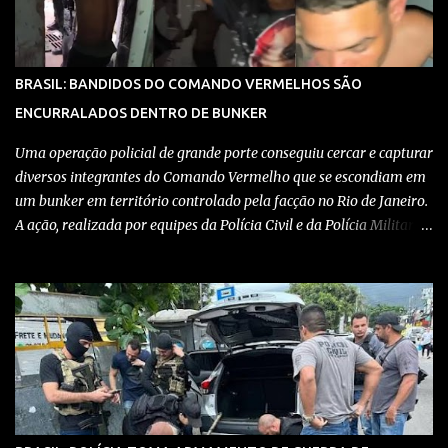
BRASIL: BANDIDOS DO COMANDO VERMELHOS SÃO
ENCURRALADOS DENTRO DE BUNKER
Uma operação policial de grande porte conseguiu cercar e capturar
diversos integrantes do Comando Vermelho que se escondiam em
um bunker em território controlado pela facção no Rio de Janeiro.
A ação, realizada por equipes da Polícia Civil e da Polícia Militar,
teve como objetivo desmantelar uma base utilizada para
armazenar armas, drogas e equipamentos de comunicação, além
de coordenar atividades criminosas na região. Confira detalhes no
vídeo: Clique aqui para ter acesso ao livro O Brasil e a pandemia de
absurdos, escrito por juristas, economistas, jornalistas e
profissionais da saúde conservadores sobre os absurdos
praticados durante a pandemia de Covid-19, como tiranias,
campanhas anticientíficas, atos de corrupção,
inconstitucionalidades por notáveis autoridades, fraudes e muito