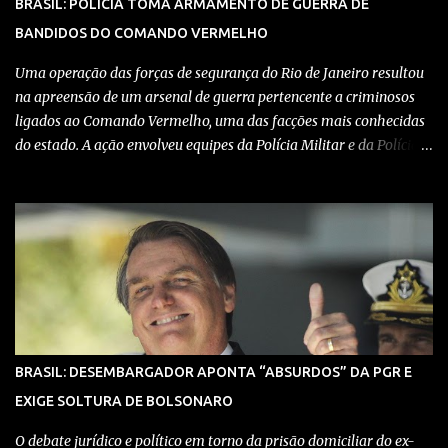
BRASIL: POLÍCIA TOMA ARMAMENTO DE GUERRA DE
mais. Aviso: nós do blog Pensando Direita estamos sendo
BANDIDOS DO COMANDO VERMELHO
perseguidos por políticos e seus assessores nos grupos de
WhatsApp! Garanta acesso ao nosso conteúdo clicando aqui , para
Uma operação das forças de segurança do Rio de Janeiro resultou
entrar no grupo do Whats...
na apreensão de um arsenal de guerra pertencente a criminosos
ligados ao Comando Vermelho, uma das facções mais conhecidas
do estado. A ação envolveu equipes da Polícia Militar e da Polícia
Civil, que trabalharam de forma integrada para localizar
depósitos de armas, munições e equipamentos utilizados em
confrontos com grupos rivais e com as próprias forças de
segurança. Confira detalhes no vídeo: Clique aqui para ter acesso
ao livro O Brasil e a pandemia de absurdos, escrito por juristas,
economistas, jornalistas e profissionais da saúde conservadores
sobre os absurdos praticados durante a pandemia de Covid-19,
como tiranias, campanhas anticientíficas, atos de corrupção,
inconstitucionalidades por notáveis autoridades, fraudes e muito
BRASIL: DESEMBARGADOR APONTA “ABSURDOS” DA PGR E
mais. Aviso: nós do blog Pensando Direita estamos sendo
EXIGE SOLTURA DE BOLSONARO
perseguidos por políticos e seus assessores nos grupos de
WhatsApp! Garanta acesso ao nosso conteúdo clicando aqui , para
O debate jurídico e político em torno da prisão domiciliar do ex-