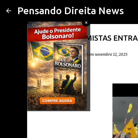
Pensando Direita News
×
VÍDEO: EXTREMISTAS ENT
COP30
postado por
Diego Cavalheiro
em
novembro 12, 2025