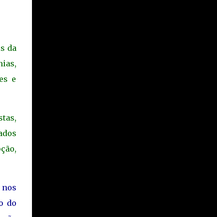
is da
ias,
es e
tas,
ados
ção,
s nos
o do