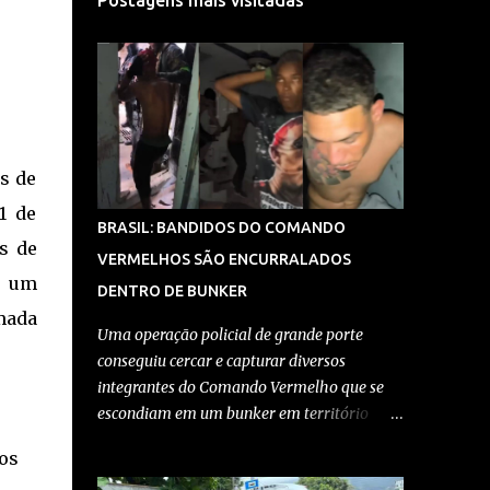
Postagens mais visitadas
s de
1 de
BRASIL: BANDIDOS DO COMANDO
s de
VERMELHOS SÃO ENCURRALADOS
o um
DENTRO DE BUNKER
mada
Uma operação policial de grande porte
conseguiu cercar e capturar diversos
integrantes do Comando Vermelho que se
escondiam em um bunker em território
controlado pela facção no Rio de Janeiro. A
os
ação, realizada por equipes da Polícia Civil e