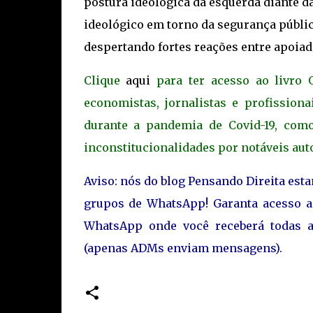
postura ideológica da esquerda diante da
ideológico em torno da segurança públic
despertando fortes reações entre apoiad
Clique
aqui
para ter acesso ao livro O
economistas, jornalistas e profission
durante a pandemia de Covid-19, como 
inconstitucionalidades por notáveis aut
Aviso: nós do blog Pensando Direita est
grupos de WhatsApp! Garanta acesso 
WhatsApp onde você receberá todas a
(apenas ADMs enviam mensagens).