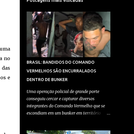
Postagens mais visitadas
 uma
a no
BRASIL: BANDIDOS DO COMANDO
 das
VERMELHOS SÃO ENCURRALADOS
os e
DENTRO DE BUNKER
Uma operação policial de grande porte
conseguiu cercar e capturar diversos
integrantes do Comando Vermelho que se
escondiam em um bunker em território
controlado pela facção no Rio de Janeiro. A
ação, realizada por equipes da Polícia Civil e