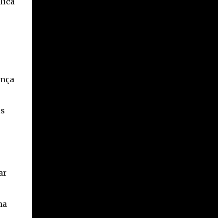
lica
incluído nessa denúncia, o que tem gerado
questionamentos sobre a manutenção de
sua restrição de liberdade. Confira detalhes
no vídeo:
ança
is
ar
ma