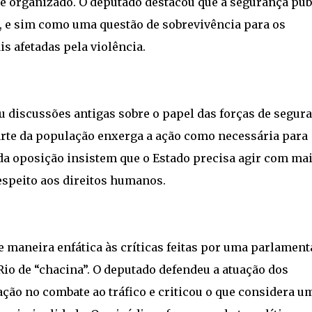
e organizado. O deputado destacou que a segurança púb
a, e sim como uma questão de sobrevivência para os
s afetadas pela violência.
 discussões antigas sobre o papel das forças de segur
parte da população enxerga a ação como necessária para
da oposição insistem que o Estado precisa agir com ma
respeito aos direitos humanos.
maneira enfática às críticas feitas por uma parlament
io de “chacina”. O deputado defendeu a atuação dos
ação no combate ao tráfico e criticou o que considera u