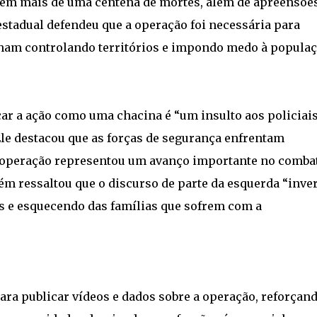
 em mais de uma centena de mortes, além de apreensõe
stadual defendeu que a operação foi necessária para
ham controlando territórios e impondo medo à populaç
ar a ação como uma chacina é “um insulto aos policiai
Ele destacou que as forças de segurança enfrentam
 operação representou um avanço importante no comba
bém ressaltou que o discurso de parte da esquerda “inve
s e esquecendo das famílias que sofrem com a
ara publicar vídeos e dados sobre a operação, reforçand