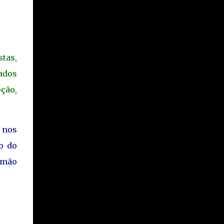
tas,
ados
ção,
s nos
o do
 mão