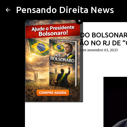
Pensando Direita News
×
VÍDEO: EDUARDO BOLSONAR
MEGAOPERAÇÃO NO RJ DE “
postado por
Diego Cavalheiro
em
novembro 03, 2025