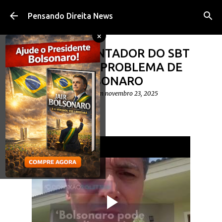
Pular para o conteúdo principal
Pensando Direita News
×
VÍDEO: APRESENTADOR DO SBT
REVELA GRAVE PROBLEMA DE
SAÚDE DE BOLSONARO
postado por
Diego Cavalheiro
em
novembro 23, 2025