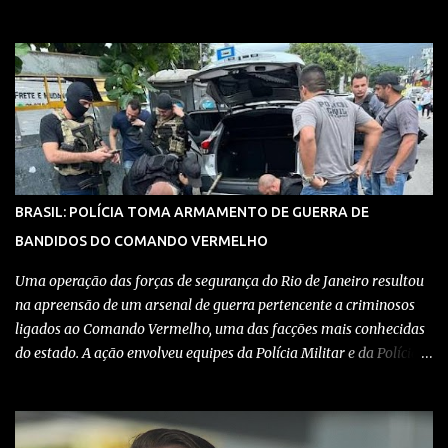
teve como objetivo desmantelar uma base utilizada para
armazenar armas, drogas e equipamentos de comunicação, além
de coordenar atividades criminosas na região. Confira detalhes no
vídeo: Clique aqui para ter acesso ao livro O Brasil e a pandemia de
absurdos, escrito por juristas, economistas, jornalistas e
profissionais da saúde conservadores sobre os absurdos
praticados durante a pandemia de Covid-19, como tiranias,
campanhas anticientíficas, atos de corrupção,
inconstitucionalidades por notáveis autoridades, fraudes e muito
BRASIL: POLÍCIA TOMA ARMAMENTO DE GUERRA DE
mais. Aviso: nós do blog Pensando Direita estamos sendo
BANDIDOS DO COMANDO VERMELHO
perseguidos por políticos e seus assessores nos grupos de
WhatsApp! Garanta acesso ao nosso conteúdo clicando aqui , para
Uma operação das forças de segurança do Rio de Janeiro resultou
entrar no grupo do Whats...
na apreensão de um arsenal de guerra pertencente a criminosos
ligados ao Comando Vermelho, uma das facções mais conhecidas
do estado. A ação envolveu equipes da Polícia Militar e da Polícia
Civil, que trabalharam de forma integrada para localizar
depósitos de armas, munições e equipamentos utilizados em
confrontos com grupos rivais e com as próprias forças de