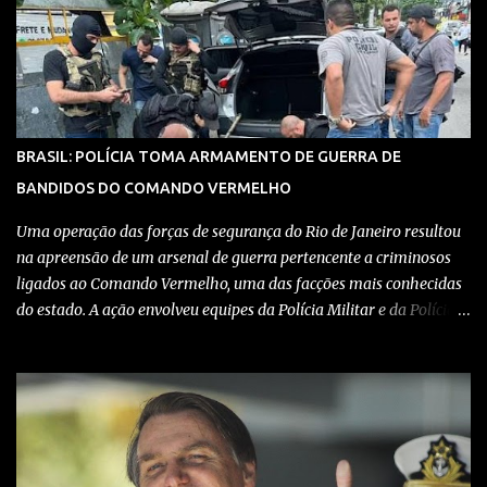
vídeo: Clique aqui para ter acesso ao livro O Brasil e a pandemia de
absurdos, escrito por juristas, economistas, jornalistas e
profissionais da saúde conservadores sobre os absurdos
praticados durante a pandemia de Covid-19, como tiranias,
campanhas anticientíficas, atos de corrupção,
inconstitucionalidades por notáveis autoridades, fraudes e muito
BRASIL: POLÍCIA TOMA ARMAMENTO DE GUERRA DE
mais. Aviso: nós do blog Pensando Direita estamos sendo
BANDIDOS DO COMANDO VERMELHO
perseguidos por políticos e seus assessores nos grupos de
WhatsApp! Garanta acesso ao nosso conteúdo clicando aqui , para
Uma operação das forças de segurança do Rio de Janeiro resultou
entrar no grupo do Whats...
na apreensão de um arsenal de guerra pertencente a criminosos
ligados ao Comando Vermelho, uma das facções mais conhecidas
do estado. A ação envolveu equipes da Polícia Militar e da Polícia
Civil, que trabalharam de forma integrada para localizar
depósitos de armas, munições e equipamentos utilizados em
confrontos com grupos rivais e com as próprias forças de
segurança. Confira detalhes no vídeo: Clique aqui para ter acesso
ao livro O Brasil e a pandemia de absurdos, escrito por juristas,
economistas, jornalistas e profissionais da saúde conservadores