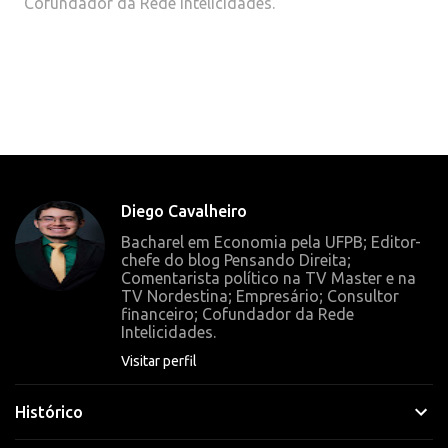
Cofundador da Rede Intelicidades.
C
o
m
e
n
t
Diego Cavalheiro
á
Bacharel em Economia pela UFPB; Editor-
r
chefe do blog Pensando Direita;
Comentarista político na TV Master e na
i
TV Nordestina; Empresário; Consultor
o
financeiro; Cofundador da Rede
Intelicidades.
s
Visitar perfil
Histórico