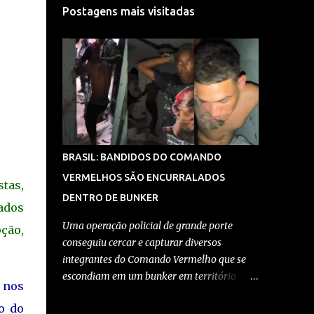
Postagens mais visitadas
BRASIL: BANDIDOS DO COMANDO
VERMELHOS SÃO ENCURRALADOS
tas,
DENTRO DE BUNKER
ados
Uma operação policial de grande porte
ção,
conseguiu cercar e capturar diversos
integrantes do Comando Vermelho que se
escondiam em um bunker em território
s nos
controlado pela facção no Rio de Janeiro. A
o do
ação, realizada por equipes da Polícia Civil e