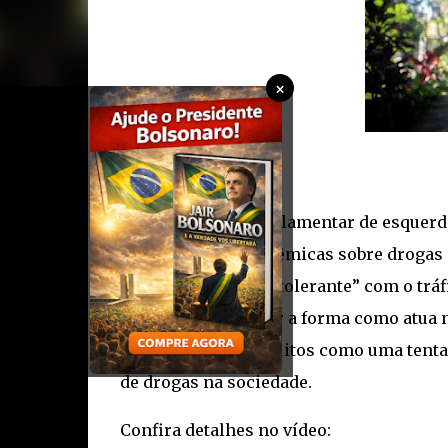
×
Um vídeo de um parlamentar de esquerda
fez declarações polêmicas sobre drogas e
uma postura mais “tolerante” com o tráf
criminosos e mudar a forma como atua n
foram vistas por muitos como uma tentati
de drogas na sociedade.
Confira detalhes no vídeo: