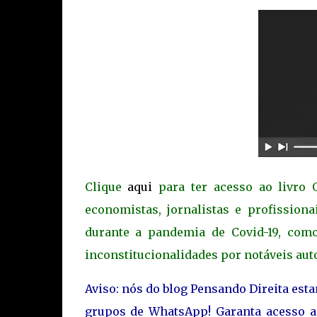
Clique
aqui
para ter acesso ao livro O
economistas, jornalistas e profission
durante a pandemia de Covid-19, como 
inconstitucionalidades por notáveis aut
Aviso: nós do blog Pensando Direita est
grupos de WhatsApp! Garanta acesso 