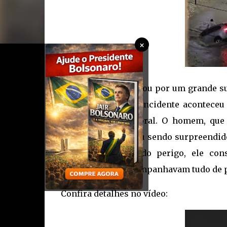
×
Um motorista passou por um grande sus
chuva na Bahia. O incidente acontece
água após o temporal. O homem, que d
alagada, mas acabou sendo surpreendido
completo. Apesar do perigo, ele co
moradores que acompanhavam tudo de p
Confira detalhes no vídeo: