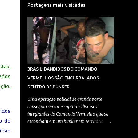
Postagens mais visitadas
tas,
BRASIL: BANDIDOS DO COMANDO
ados
VERMELHOS SÃO ENCURRALADOS
ção,
DENTRO DE BUNKER
Uma operação policial de grande porte
conseguiu cercar e capturar diversos
s nos
integrantes do Comando Vermelho que se
o do
escondiam em um bunker em território
controlado pela facção no Rio de Janeiro. A
 mão
ação, realizada por equipes da Polícia Civil e