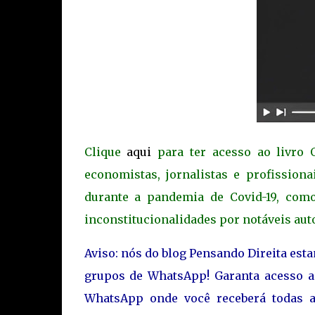
Clique
aqui
para ter acesso ao livro O
economistas, jornalistas e profission
durante a pandemia de Covid-19, como 
inconstitucionalidades por notáveis aut
Aviso: nós do blog Pensando Direita est
grupos de WhatsApp! Garanta acesso 
WhatsApp onde você receberá todas a