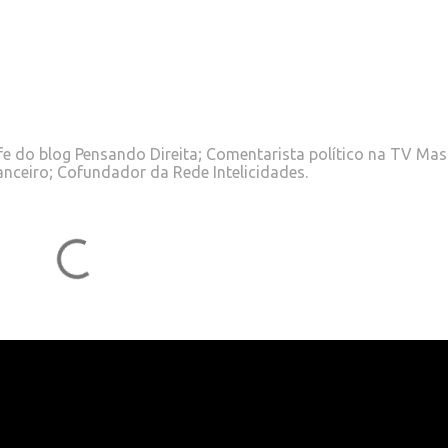
e do blog Pensando Direita; Comentarista político na TV Mas
anceiro; Cofundador da Rede Intelicidades.