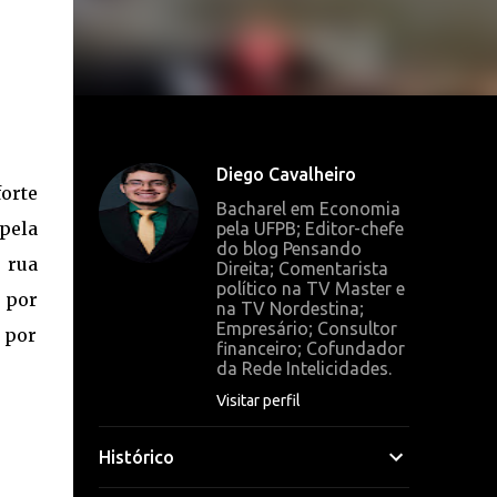
Diego Cavalheiro
orte
Bacharel em Economia
pela
pela UFPB; Editor-chefe
do blog Pensando
 rua
Direita; Comentarista
político na TV Master e
 por
na TV Nordestina;
Empresário; Consultor
 por
financeiro; Cofundador
da Rede Intelicidades.
Visitar perfil
Histórico