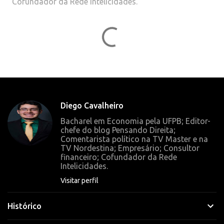
Cofundador da Rede Intelicidades.
C
o
m
e
n
t
Diego Cavalheiro
á
Bacharel em Economia pela UFPB; Editor-
r
chefe do blog Pensando Direita;
Comentarista político na TV Master e na
i
TV Nordestina; Empresário; Consultor
o
financeiro; Cofundador da Rede
Intelicidades.
s
Visitar perfil
Histórico