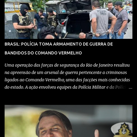
vídeo: Clique aqui para ter acesso ao livro O Brasil e a pandemia de
absurdos, escrito por juristas, economistas, jornalistas e
profissionais da saúde conservadores sobre os absurdos
praticados durante a pandemia de Covid-19, como tiranias,
campanhas anticientíficas, atos de corrupção,
inconstitucionalidades por notáveis autoridades, fraudes e muito
BRASIL: POLÍCIA TOMA ARMAMENTO DE GUERRA DE
mais. Aviso: nós do blog Pensando Direita estamos sendo
BANDIDOS DO COMANDO VERMELHO
perseguidos por políticos e seus assessores nos grupos de
WhatsApp! Garanta acesso ao nosso conteúdo clicando aqui , para
Uma operação das forças de segurança do Rio de Janeiro resultou
entrar no grupo do Whats...
na apreensão de um arsenal de guerra pertencente a criminosos
ligados ao Comando Vermelho, uma das facções mais conhecidas
do estado. A ação envolveu equipes da Polícia Militar e da Polícia
Civil, que trabalharam de forma integrada para localizar
depósitos de armas, munições e equipamentos utilizados em
confrontos com grupos rivais e com as próprias forças de
segurança. Confira detalhes no vídeo: Clique aqui para ter acesso
ao livro O Brasil e a pandemia de absurdos, escrito por juristas,
economistas, jornalistas e profissionais da saúde conservadores