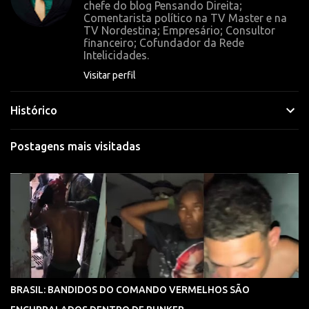
r
chefe do blog Pensando Direita;
Comentarista político na TV Master e na
i
TV Nordestina; Empresário; Consultor
o
financeiro; Cofundador da Rede
Intelicidades.
s
Visitar perfil
Histórico
Postagens mais visitadas
BRASIL: BANDIDOS DO COMANDO VERMELHOS SÃO