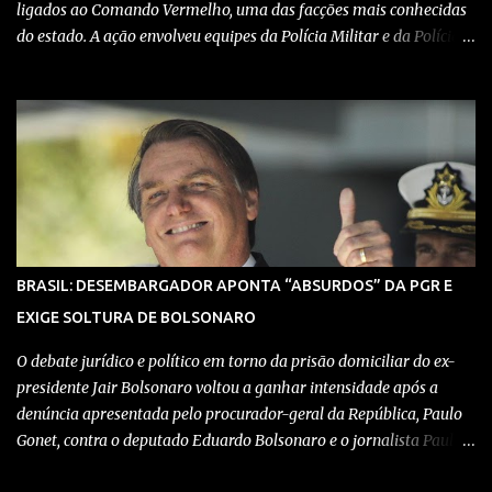
ligados ao Comando Vermelho, uma das facções mais conhecidas
do estado. A ação envolveu equipes da Polícia Militar e da Polícia
Civil, que trabalharam de forma integrada para localizar
depósitos de armas, munições e equipamentos utilizados em
confrontos com grupos rivais e com as próprias forças de
segurança. Confira detalhes no vídeo: Clique aqui para ter acesso
ao livro O Brasil e a pandemia de absurdos, escrito por juristas,
economistas, jornalistas e profissionais da saúde conservadores
sobre os absurdos praticados durante a pandemia de Covid-19,
como tiranias, campanhas anticientíficas, atos de corrupção,
inconstitucionalidades por notáveis autoridades, fraudes e muito
BRASIL: DESEMBARGADOR APONTA “ABSURDOS” DA PGR E
mais. Aviso: nós do blog Pensando Direita estamos sendo
EXIGE SOLTURA DE BOLSONARO
perseguidos por políticos e seus assessores nos grupos de
WhatsApp! Garanta acesso ao nosso conteúdo clicando aqui , para
O debate jurídico e político em torno da prisão domiciliar do ex-
entrar no ...
presidente Jair Bolsonaro voltou a ganhar intensidade após a
denúncia apresentada pelo procurador-geral da República, Paulo
Gonet, contra o deputado Eduardo Bolsonaro e o jornalista Paulo
Figueiredo. Ambos foram acusados de coação contra o Judiciário