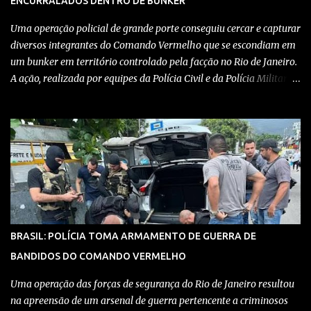
ENCURRALADOS DENTRO DE BUNKER
Uma operação policial de grande porte conseguiu cercar e capturar
diversos integrantes do Comando Vermelho que se escondiam em
um bunker em território controlado pela facção no Rio de Janeiro.
A ação, realizada por equipes da Polícia Civil e da Polícia Militar,
teve como objetivo desmantelar uma base utilizada para
armazenar armas, drogas e equipamentos de comunicação, além
de coordenar atividades criminosas na região. Confira detalhes no
vídeo: Clique aqui para ter acesso ao livro O Brasil e a pandemia de
absurdos, escrito por juristas, economistas, jornalistas e
profissionais da saúde conservadores sobre os absurdos
praticados durante a pandemia de Covid-19, como tiranias,
campanhas anticientíficas, atos de corrupção,
inconstitucionalidades por notáveis autoridades, fraudes e muito
BRASIL: POLÍCIA TOMA ARMAMENTO DE GUERRA DE
mais. Aviso: nós do blog Pensando Direita estamos sendo
BANDIDOS DO COMANDO VERMELHO
perseguidos por políticos e seus assessores nos grupos de
WhatsApp! Garanta acesso ao nosso conteúdo clicando aqui , para
Uma operação das forças de segurança do Rio de Janeiro resultou
entrar no grupo do Whats...
na apreensão de um arsenal de guerra pertencente a criminosos