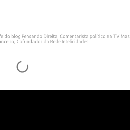
e do blog Pensando Direita; Comentarista político na TV Mas
anceiro; Cofundador da Rede Intelicidades.