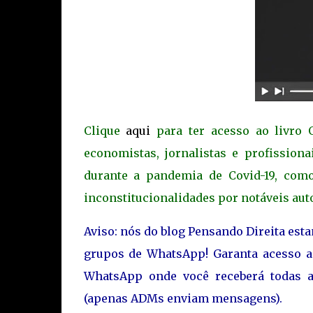
Clique
aqui
para ter acesso ao livro O
economistas, jornalistas e profission
durante a pandemia de Covid-19, como 
inconstitucionalidades por notáveis aut
Aviso: nós do blog Pensando Direita est
grupos de WhatsApp! Garanta acesso 
WhatsApp onde você receberá todas a
(apenas ADMs enviam mensagens).