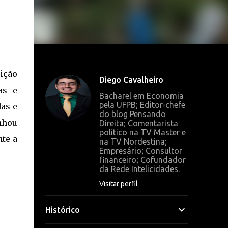
ição
Diego Cavalheiro
as e
Bacharel em Economia
pela UFPB; Editor-chefe
das e
do blog Pensando
nhou
Direita; Comentarista
político na TV Master e
te a
na TV Nordestina;
Empresário; Consultor
financeiro; Cofundador
da Rede Intelicidades.
Visitar perfil
Histórico