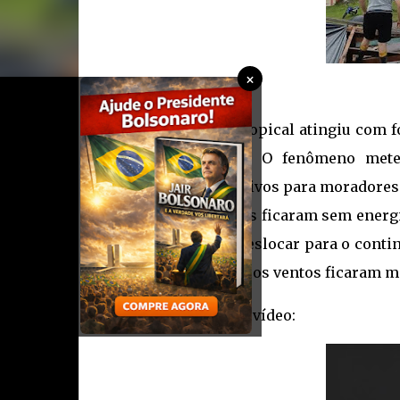
×
Um ciclone extratropical atingiu com f
em várias cidades. O fenômeno mete
prejuízos significativos para moradores
milhares de pessoas ficaram sem energi
intensidade ao se deslocar para o cont
madrugada, quando os ventos ficaram ma
Confira detalhes no vídeo: