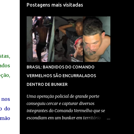
Postagens mais visitadas
tas,
ados
BRASIL: BANDIDOS DO COMANDO
ção,
VERMELHOS SÃO ENCURRALADOS
DENTRO DE BUNKER
Uma operação policial de grande porte
s nos
conseguiu cercar e capturar diversos
o do
integrantes do Comando Vermelho que se
 mão
escondiam em um bunker em território
controlado pela facção no Rio de Janeiro. A
ação, realizada por equipes da Polícia Civil e