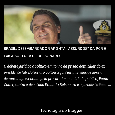
depósitos de armas, munições e equipamentos utilizados em
confrontos com grupos rivais e com as próprias forças de
segurança. Confira detalhes no vídeo: Clique aqui para ter acesso
ao livro O Brasil e a pandemia de absurdos, escrito por juristas,
economistas, jornalistas e profissionais da saúde conservadores
sobre os absurdos praticados durante a pandemia de Covid-19,
como tiranias, campanhas anticientíficas, atos de corrupção,
inconstitucionalidades por notáveis autoridades, fraudes e muito
BRASIL: DESEMBARGADOR APONTA “ABSURDOS” DA PGR E
mais. Aviso: nós do blog Pensando Direita estamos sendo
EXIGE SOLTURA DE BOLSONARO
perseguidos por políticos e seus assessores nos grupos de
WhatsApp! Garanta acesso ao nosso conteúdo clicando aqui , para
O debate jurídico e político em torno da prisão domiciliar do ex-
entrar no ...
presidente Jair Bolsonaro voltou a ganhar intensidade após a
denúncia apresentada pelo procurador-geral da República, Paulo
Gonet, contra o deputado Eduardo Bolsonaro e o jornalista Paulo
Figueiredo. Ambos foram acusados de coação contra o Judiciário
no mesmo inquérito que levou à decretação das medidas
cautelares contra o ex-chefe do Executivo. No entanto, Bolsonaro
não foi incluído nessa denúncia, o que tem gerado
Tecnologia do Blogger