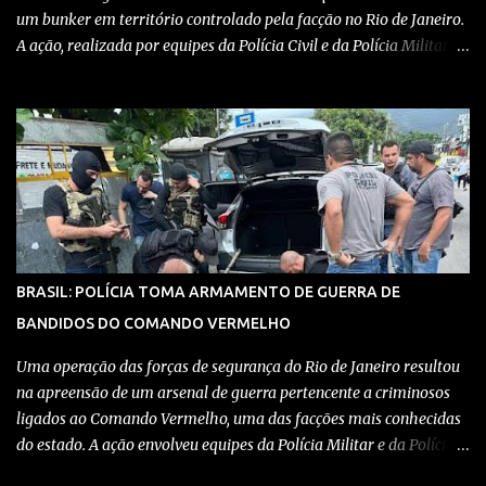
um bunker em território controlado pela facção no Rio de Janeiro.
A ação, realizada por equipes da Polícia Civil e da Polícia Militar,
teve como objetivo desmantelar uma base utilizada para
armazenar armas, drogas e equipamentos de comunicação, além
de coordenar atividades criminosas na região. Confira detalhes no
vídeo: Clique aqui para ter acesso ao livro O Brasil e a pandemia de
absurdos, escrito por juristas, economistas, jornalistas e
profissionais da saúde conservadores sobre os absurdos
praticados durante a pandemia de Covid-19, como tiranias,
campanhas anticientíficas, atos de corrupção,
inconstitucionalidades por notáveis autoridades, fraudes e muito
BRASIL: POLÍCIA TOMA ARMAMENTO DE GUERRA DE
mais. Aviso: nós do blog Pensando Direita estamos sendo
BANDIDOS DO COMANDO VERMELHO
perseguidos por políticos e seus assessores nos grupos de
WhatsApp! Garanta acesso ao nosso conteúdo clicando aqui , para
Uma operação das forças de segurança do Rio de Janeiro resultou
entrar no grupo do Whats...
na apreensão de um arsenal de guerra pertencente a criminosos
ligados ao Comando Vermelho, uma das facções mais conhecidas
do estado. A ação envolveu equipes da Polícia Militar e da Polícia
Civil, que trabalharam de forma integrada para localizar