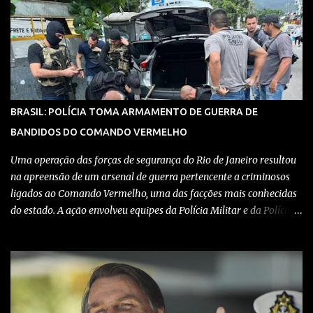
de coordenar atividades criminosas na região. Confira detalhes no
vídeo: Clique aqui para ter acesso ao livro O Brasil e a pandemia de
absurdos, escrito por juristas, economistas, jornalistas e
profissionais da saúde conservadores sobre os absurdos
praticados durante a pandemia de Covid-19, como tiranias,
campanhas anticientíficas, atos de corrupção,
inconstitucionalidades por notáveis autoridades, fraudes e muito
BRASIL: POLÍCIA TOMA ARMAMENTO DE GUERRA DE
mais. Aviso: nós do blog Pensando Direita estamos sendo
BANDIDOS DO COMANDO VERMELHO
perseguidos por políticos e seus assessores nos grupos de
WhatsApp! Garanta acesso ao nosso conteúdo clicando aqui , para
Uma operação das forças de segurança do Rio de Janeiro resultou
entrar no grupo do Whats...
na apreensão de um arsenal de guerra pertencente a criminosos
ligados ao Comando Vermelho, uma das facções mais conhecidas
do estado. A ação envolveu equipes da Polícia Militar e da Polícia
Civil, que trabalharam de forma integrada para localizar
depósitos de armas, munições e equipamentos utilizados em
confrontos com grupos rivais e com as próprias forças de
segurança. Confira detalhes no vídeo: Clique aqui para ter acesso
ao livro O Brasil e a pandemia de absurdos, escrito por juristas,
economistas, jornalistas e profissionais da saúde conservadores