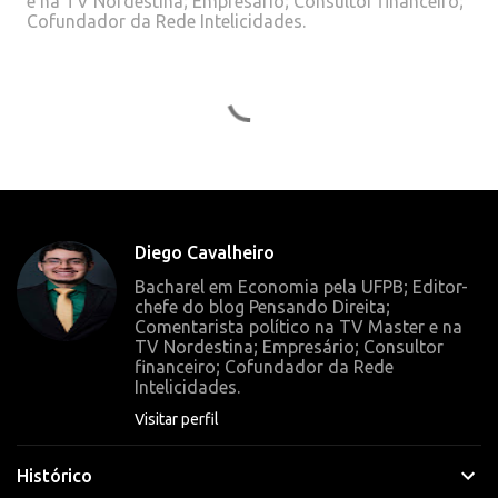
e na TV Nordestina; Empresário; Consultor financeiro;
Cofundador da Rede Intelicidades.
C
o
m
e
n
t
Diego Cavalheiro
á
Bacharel em Economia pela UFPB; Editor-
r
chefe do blog Pensando Direita;
Comentarista político na TV Master e na
i
TV Nordestina; Empresário; Consultor
o
financeiro; Cofundador da Rede
Intelicidades.
s
Visitar perfil
Histórico