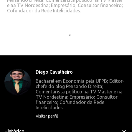
Pensando Direita; Comentarista político na TV Master
e na TV Nordestina; Empresário; Consultor financeiro;
Cofundador da Rede Intelicidades.
C
o
m
e
n
t
Diego Cavalheiro
á
Bacharel em Economia pela UFPB; Editor-
r
chefe do blog Pensando Direita;
Comentarista político na TV Master e na
i
TV Nordestina; Empresário; Consultor
o
financeiro; Cofundador da Rede
Intelicidades.
s
Visitar perfil
Histórico