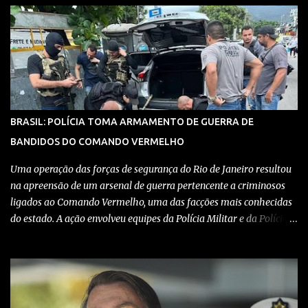
de coordenar atividades criminosas na região. Confira detalhes no
vídeo: Clique aqui para ter acesso ao livro O Brasil e a pandemia de
absurdos, escrito por juristas, economistas, jornalistas e
profissionais da saúde conservadores sobre os absurdos
praticados durante a pandemia de Covid-19, como tiranias,
campanhas anticientíficas, atos de corrupção,
inconstitucionalidades por notáveis autoridades, fraudes e muito
BRASIL: POLÍCIA TOMA ARMAMENTO DE GUERRA DE
mais. Aviso: nós do blog Pensando Direita estamos sendo
BANDIDOS DO COMANDO VERMELHO
perseguidos por políticos e seus assessores nos grupos de
WhatsApp! Garanta acesso ao nosso conteúdo clicando aqui , para
Uma operação das forças de segurança do Rio de Janeiro resultou
entrar no grupo do Whats...
na apreensão de um arsenal de guerra pertencente a criminosos
ligados ao Comando Vermelho, uma das facções mais conhecidas
do estado. A ação envolveu equipes da Polícia Militar e da Polícia
Civil, que trabalharam de forma integrada para localizar
depósitos de armas, munições e equipamentos utilizados em
confrontos com grupos rivais e com as próprias forças de
segurança. Confira detalhes no vídeo: Clique aqui para ter acesso
ao livro O Brasil e a pandemia de absurdos, escrito por juristas,