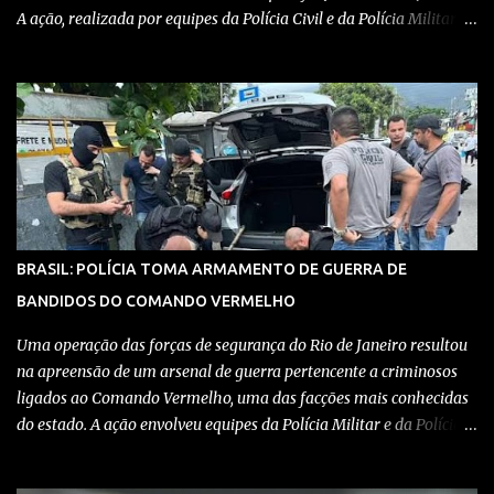
A ação, realizada por equipes da Polícia Civil e da Polícia Militar,
teve como objetivo desmantelar uma base utilizada para
armazenar armas, drogas e equipamentos de comunicação, além
de coordenar atividades criminosas na região. Confira detalhes no
vídeo: Clique aqui para ter acesso ao livro O Brasil e a pandemia de
absurdos, escrito por juristas, economistas, jornalistas e
profissionais da saúde conservadores sobre os absurdos
praticados durante a pandemia de Covid-19, como tiranias,
campanhas anticientíficas, atos de corrupção,
inconstitucionalidades por notáveis autoridades, fraudes e muito
BRASIL: POLÍCIA TOMA ARMAMENTO DE GUERRA DE
mais. Aviso: nós do blog Pensando Direita estamos sendo
BANDIDOS DO COMANDO VERMELHO
perseguidos por políticos e seus assessores nos grupos de
WhatsApp! Garanta acesso ao nosso conteúdo clicando aqui , para
Uma operação das forças de segurança do Rio de Janeiro resultou
entrar no grupo do Whats...
na apreensão de um arsenal de guerra pertencente a criminosos
ligados ao Comando Vermelho, uma das facções mais conhecidas
do estado. A ação envolveu equipes da Polícia Militar e da Polícia
Civil, que trabalharam de forma integrada para localizar
depósitos de armas, munições e equipamentos utilizados em