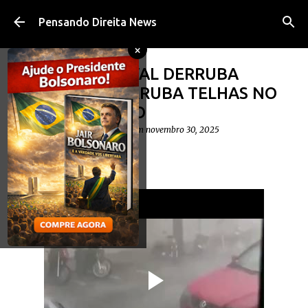
Pular para o conteúdo principal
Pensando Direita News
×
VÍDEO: VENDAVAL DERRUBA
ÁRVORES E DERRUBA TELHAS NO
ESPÍRITO SANTO
postado por
Diego Cavalheiro
em
novembro 30, 2025