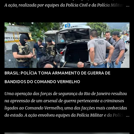
A ação, realizada por equipes da Polícia Civil e da Polícia Militar,
teve como objetivo desmantelar uma base utilizada para
armazenar armas, drogas e equipamentos de comunicação, além
de coordenar atividades criminosas na região. Confira detalhes no
vídeo: Clique aqui para ter acesso ao livro O Brasil e a pandemia de
absurdos, escrito por juristas, economistas, jornalistas e
profissionais da saúde conservadores sobre os absurdos
praticados durante a pandemia de Covid-19, como tiranias,
campanhas anticientíficas, atos de corrupção,
inconstitucionalidades por notáveis autoridades, fraudes e muito
BRASIL: POLÍCIA TOMA ARMAMENTO DE GUERRA DE
mais. Aviso: nós do blog Pensando Direita estamos sendo
BANDIDOS DO COMANDO VERMELHO
perseguidos por políticos e seus assessores nos grupos de
WhatsApp! Garanta acesso ao nosso conteúdo clicando aqui , para
Uma operação das forças de segurança do Rio de Janeiro resultou
entrar no grupo do Whats...
na apreensão de um arsenal de guerra pertencente a criminosos
ligados ao Comando Vermelho, uma das facções mais conhecidas
do estado. A ação envolveu equipes da Polícia Militar e da Polícia
Civil, que trabalharam de forma integrada para localizar
depósitos de armas, munições e equipamentos utilizados em