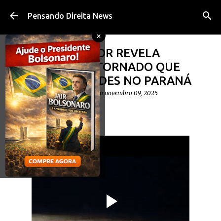
Pular para o conteúdo principal
Pensando Direita News
×
VÍDEO: MORADOR REVELA
FILMAGEM DO TORNADO QUE
DESTRUIU CIDADES NO PARANÁ
postado por
Diego Cavalheiro
em
novembro 09, 2025